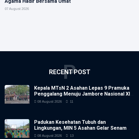
Agama Hadir Bersama Umat
07 August 2026
P
RECENT POST
Kepala MTsN 2 Asahan Lepas 9 Pramuka
Penggalang Menuju Jambore Nasional XII
2026
08 August 2026
11
Padukan Kesehatan Tubuh dan
Lingkungan, MIN 5 Asahan Gelar Senam
Pagi Serta Gotong Royong
08 August 2026
13