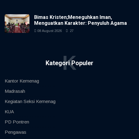
Bimas Kristen;Meneguhkan Iman,
Menguatkan Karakter: Penyuluh Agama
Kristen dan Bimas Kristen Hadir dalam
08 August 2026
27
Pembinaan Rohani di Yonif 954 Naga
Berkisar
K
Kategori Populer
Kantor Kemenag
Madrasah
Kegiatan Seksi Kemenag
KUA
PD Pontren
Pengawas