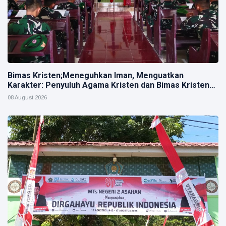
Bimas Kristen;Meneguhkan Iman, Menguatkan
Karakter: Penyuluh Agama Kristen dan Bimas Kristen
Hadir dalam Pembinaan Rohani di Yonif 954 Naga
08 August 2026
Berkisar