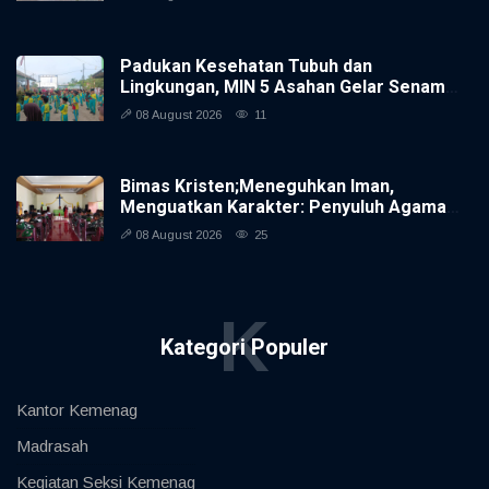
Padukan Kesehatan Tubuh dan
Lingkungan, MIN 5 Asahan Gelar Senam
Pagi Serta Gotong Royong
08 August 2026
11
Bimas Kristen;Meneguhkan Iman,
Menguatkan Karakter: Penyuluh Agama
Kristen dan Bimas Kristen Hadir dalam
08 August 2026
25
Pembinaan Rohani di Yonif 954 Naga
Berkisar
K
Kategori Populer
Kantor Kemenag
Madrasah
Kegiatan Seksi Kemenag